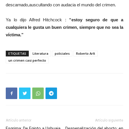
descarnado,auscultando con audacia el mundo del crimen.
Ya lo dijo Alfred Hitchcock :
“estoy seguro de que a
cualquiera le gusta un buen crimen, siempre que no sea la
víctima.”
ETIQUETAS
Literatura
policiales
Roberto Arlt
un crimen casi perfecto
Artículo anterior
Artículo siguiente
Esgrima: De Egipto a Ushuaia
Despenalización del aborto: en