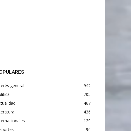
OPULARES
terés general
942
lítica
705
tualidad
467
teratura
436
ternacionales
129
eportes
96