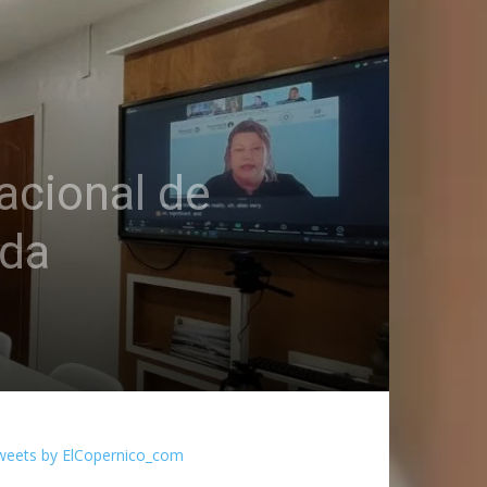
acional de
ida
weets by ElCopernico_com