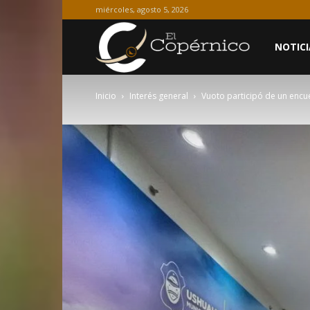
miércoles, agosto 5, 2026
El
NOTICI
Inicio
Interés general
Vuoto participó de un encue
Copérnico