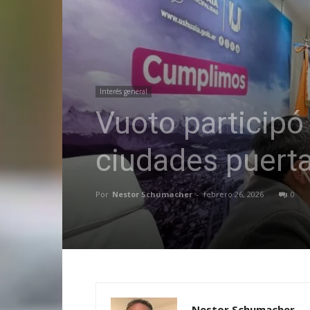
Interés general
Vuoto participó
ciudades puerta
Por
Nestor Schumacher
-
febrero 26, 2026
0
Nestor Schumacher