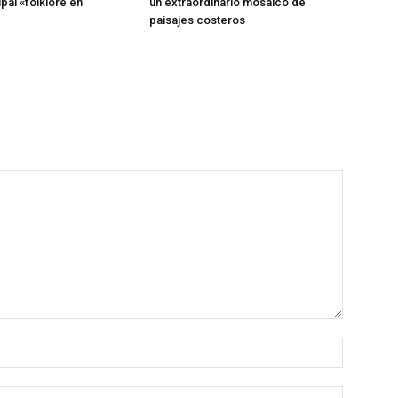
ipal «folklore en
un extraordinario mosaico de
paisajes costeros