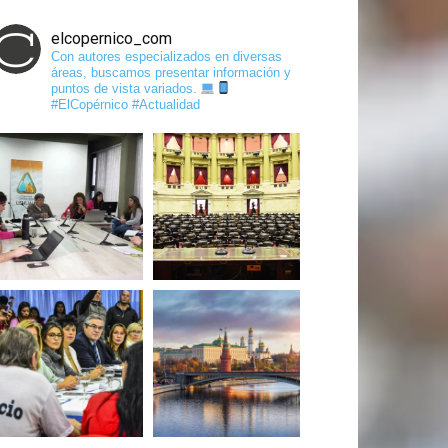
elcopernico_com
Con autores especializados en diversas
áreas, buscamos presentar información y
puntos de vista variados.
#ElCopérnico #Actualidad