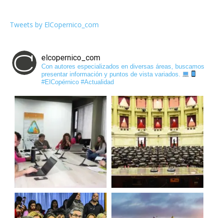
Tweets by ElCopernico_com
elcopernico_com
Con autores especializados en diversas áreas, buscamos
presentar información y puntos de vista variados.
#ElCopérnico #Actualidad