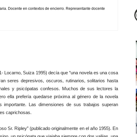
aria. Docente en contextos de encierro. Representante docente
1- Locarno, Suiza 1995) decía que “una novela es una cosa
an seres depresivos, oscuros, rutinarios, solitarios hasta
ginales y psicópatas confesos. Muchos de sus lectores la
ero ella prefería quedarse próxima al género de la novela
s importante. Las dimensiones de sus trabajos superan
es caprichosas.
so Sr. Ripley” (publicado originalmente en el año 1955). En
esino, un psicópata que viajaba siempre con dos valijas, una