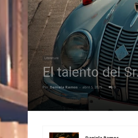
Literatura
El talento del Sr
Por
Daniela Ramos
-
abril 5, 2025
0
Daniela Ramos