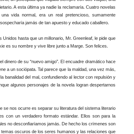
etario. A esta última ya nadie la reclamaría. Cuatro novelas
 una vida normal, era un real pretencioso, sumamente
e sospecharía jamás de tan apuesto y educado caballero.
 Unidos hasta que un millonario, Mr. Greenleaf, le pide que
ckie es su nombre y vive libre junto a Marge. Son felices.
el dinero de su “nuevo amigo”. El encuadre dramático hace
ene a un sociópata. Tal parece que la maldad, una vez más,
a banalidad del mal, confundiendo al lector con repulsión y
nque algunos personajes de la novela logran despertarnos
se nos ocurre es separar su literatura del sistema literario
es con un verdadero formato estándar. Ellos son para la
les no desconfiaríamos jamás. De hecho los crímenes son
ar temas oscuros de los seres humanos y las relaciones que