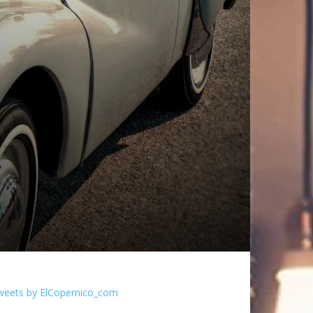
weets by ElCopernico_com