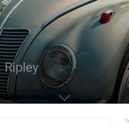
. Ripley
T