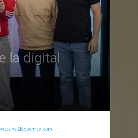
 la digital
weets by ElCopernico_com