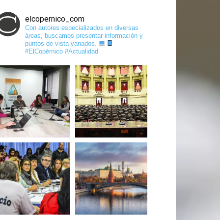
elcopernico_com
Con autores especializados en diversas
áreas, buscamos presentar información y
puntos de vista variados.
#ElCopérnico #Actualidad