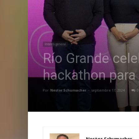
Interés general
Río Grande celeb
hackathon para
Por
Nestor Schumacher
-
septiembre 17, 2024
0
Nestor Schumacher