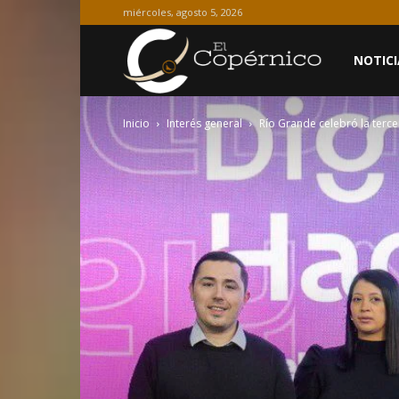
miércoles, agosto 5, 2026
El
NOTICI
Inicio
Interés general
Río Grande celebró la tercer
Copérnico