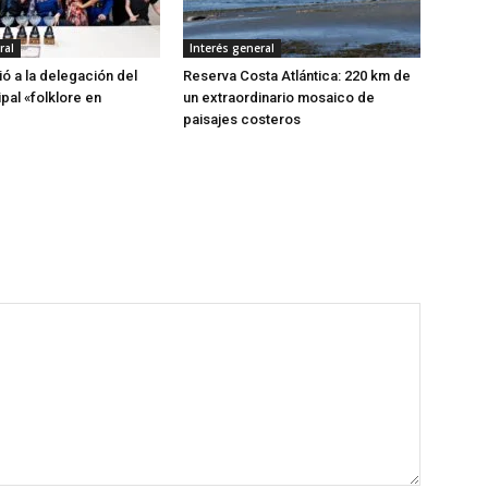
ral
Interés general
ió a la delegación del
Reserva Costa Atlántica: 220 km de
ipal «folklore en
un extraordinario mosaico de
paisajes costeros