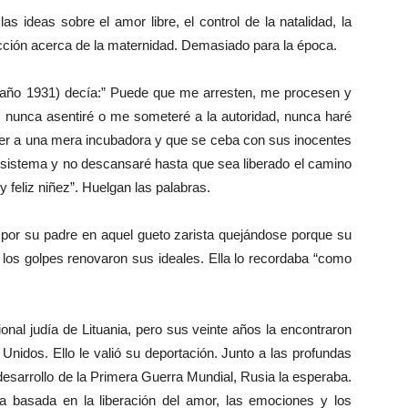
ideas sobre el amor libre, el control de la natalidad, la
lección acerca de la maternidad. Demasiado para la época.
el año 1931) decía:” Puede que me arresten, me procesen y
; nunca asentiré o me someteré a la autoridad, nunca haré
jer a una mera incubadora y que se ceba con sus inocentes
e sistema y no descansaré hasta que sea liberado el camino
y feliz niñez”. Huelgan las palabras.
s por su padre en aquel gueto zarista quejándose porque su
 los golpes renovaron sus ideales. Ella lo recordaba “como
nal judía de Lituania, pero sus veinte años la encontraron
Unidos. Ello le valió su deportación. Junto a las profundas
desarrollo de la Primera Guerra Mundial, Rusia la esperaba.
a basada en la liberación del amor, las emociones y los