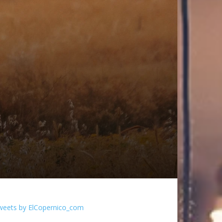
weets by ElCopernico_com