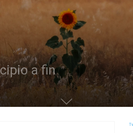
cipio a fin
T