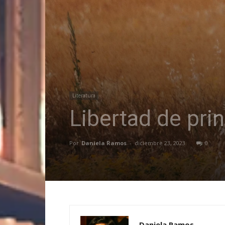
Literatura
Libertad de prin
Por
Daniela Ramos
-
diciembre 23, 2023
0
Daniela Ramos