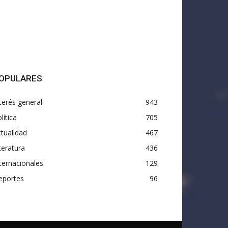
OPULARES
terés general
943
lítica
705
tualidad
467
teratura
436
ternacionales
129
eportes
96