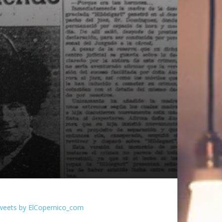
weets by ElCopernico_com