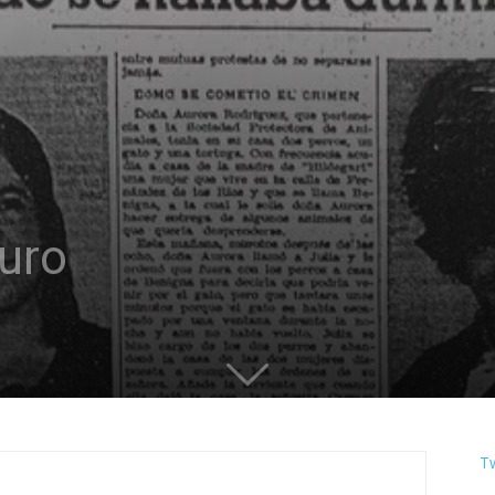
turo
T