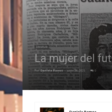
Literatura
La mujer del fu
Por
Daniela Ramos
-
junio 28, 2025
0
Daniela Ramos