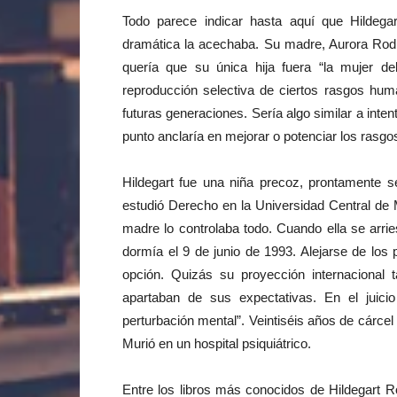
Todo parece indicar hasta aquí que Hildega
dramática la acechaba. Su madre, Aurora Rodri
quería que su única hija fuera “la mujer del
reproducción selectiva de ciertos rasgos hum
futuras generaciones. Sería algo similar a intent
punto anclaría en mejorar o potenciar los rasg
Hildegart fue una niña precoz, prontamente se 
estudió Derecho en la Universidad Central de
madre lo controlaba todo. Cuando ella se arr
dormía el 9 de junio de 1993. Alejarse de los
opción. Quizás su proyección internacional 
apartaban de sus expectativas. En el juic
perturbación mental”. Veintiséis años de cárcel
Murió en un hospital psiquiátrico.
Entre los libros más conocidos de Hildegart 