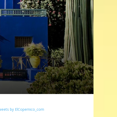
weets by ElCopernico_com