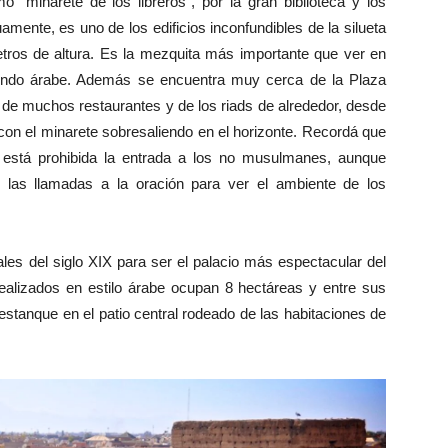
“minarete de los libreros”, por la gran biblioteca y los
mente, es uno de los edificios inconfundibles de la silueta
ros de altura. Es la mezquita más importante que ver en
ndo árabe. Además se encuentra muy cerca de la Plaza
 de muchos restaurantes y de los riads de alrededor, desde
on el minarete sobresaliendo en el horizonte. Recordá que
 está prohibida la entrada a los no musulmanes, aunque
las llamadas a la oración para ver el ambiente de los
ales del siglo XIX para ser el palacio más espectacular del
realizados en estilo árabe ocupan 8 hectáreas y entre sus
stanque en el patio central rodeado de las habitaciones de