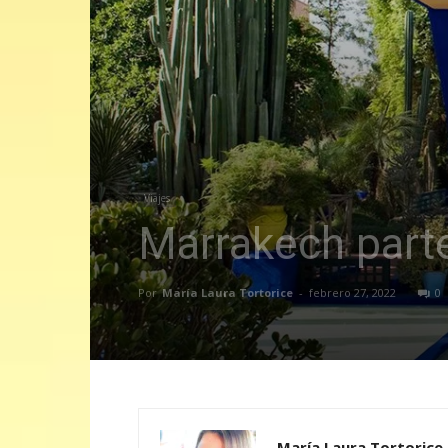
Viajes
Marrakech parte
Por
María Laura Tortorice
-
febrero 27, 2022
0
María Laura Tortorice