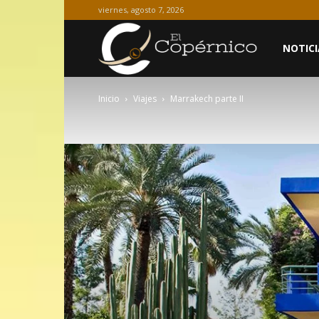
viernes, agosto 7, 2026
El
NOTICI
Inicio
Viajes
Marrakech parte II
Copérnico