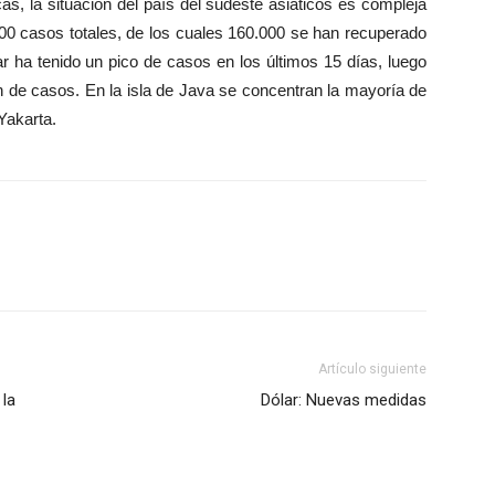
cas, la situación del país del sudeste asiáticos es compleja
00 casos totales, de los cuales 160.000 se han recuperado
lar ha tenido un pico de casos en los últimos 15 días, luego
n de casos. En la isla de Java se concentran la mayoría de
 Yakarta.
Artículo siguiente
 la
Dólar: Nuevas medidas