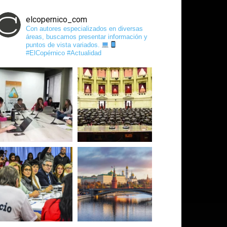
elcopernico_com
Con autores especializados en diversas
áreas, buscamos presentar información y
puntos de vista variados.
#ElCopérnico #Actualidad