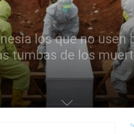
onesia los que no usen 
as tumbas de los muer
T