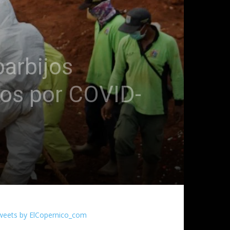
barbijos
tos por COVID-
weets by ElCopernico_com