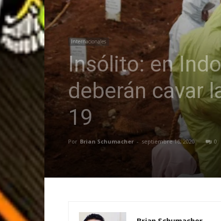
Internacionales
Insólito: en Ind
deberán cavar l
19
Por
Brian Schumacher
-
septiembre 16, 2020
0
Brian Schumacher