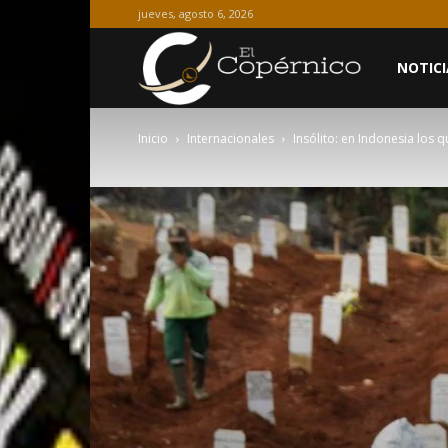
jueves, agosto 6, 2026
El
NOTICI
Inicio
Internacionales
Insólito: en Indonesia los 
Copérnico