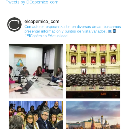
Tweets by ElCopernico_com
elcopernico_com
Con autores especializados en diversas áreas, buscamos
presentar información y puntos de vista variados.
#ElCopérnico #Actualidad