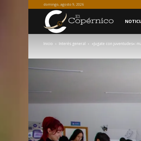
domingo, agosto 9, 2026
El
NOTICI
Inicio
Interés general
«Jugate con juventudes»: má
Copérnico