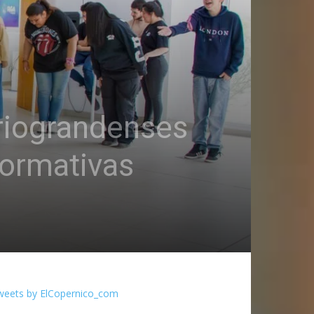
riograndenses
formativas
weets by ElCopernico_com