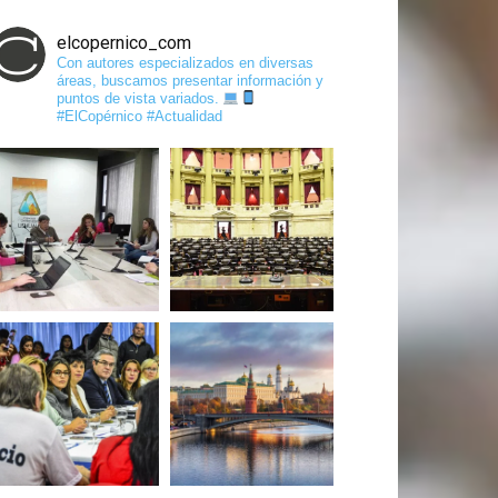
elcopernico_com
Con autores especializados en diversas
áreas, buscamos presentar información y
puntos de vista variados.
#ElCopérnico #Actualidad