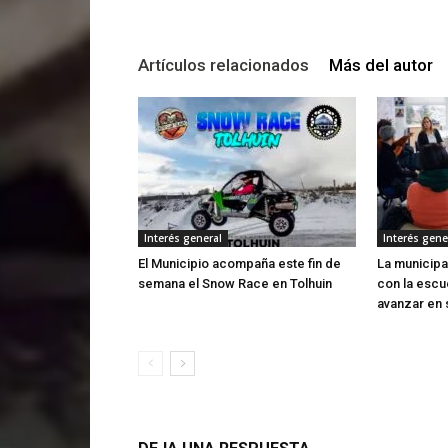
Artículos relacionados
Más del autor
Interés general
Interés gene
El Municipio acompaña este fin de
La municipa
semana el Snow Race en Tolhuin
con la escu
avanzar en 