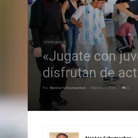
Interés general
«Jugate con ju
disfrutan de act
Por
Nestor Schumacher
-
febrero 4, 2026
0
Nestor Schumacher