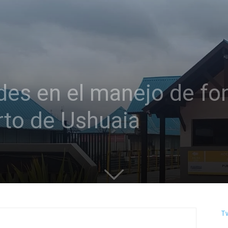
ades en el manejo de f
erto de Ushuaia
T