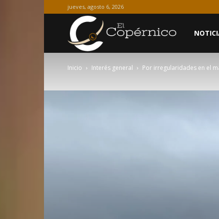
jueves, agosto 6, 2026
El
NOTICI
Inicio
Interés general
Por irregularidades en el m
Copérnico