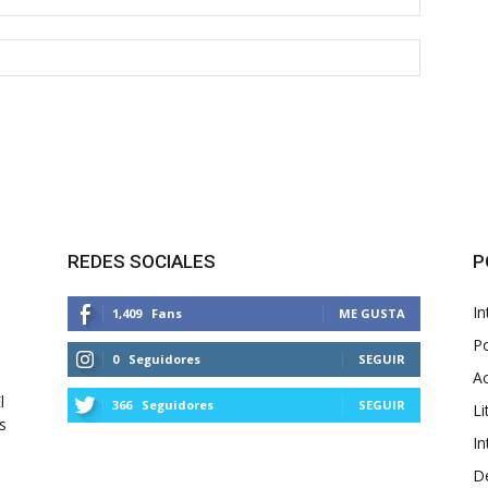
REDES SOCIALES
P
In
1,409
Fans
ME GUSTA
Po
0
Seguidores
SEGUIR
Ac
l
366
Seguidores
SEGUIR
Li
s
In
D