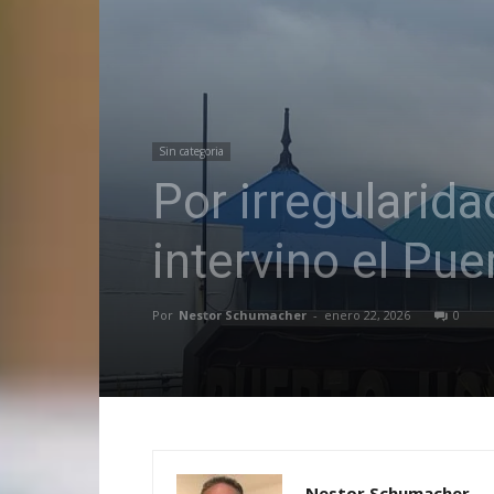
Sin categoria
Por irregularid
intervino el Pu
Por
Nestor Schumacher
-
enero 22, 2026
0
Nestor Schumacher