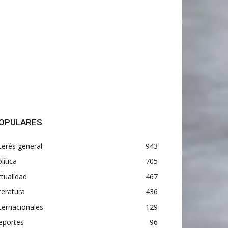
OPULARES
terés general
943
lítica
705
tualidad
467
teratura
436
ternacionales
129
eportes
96