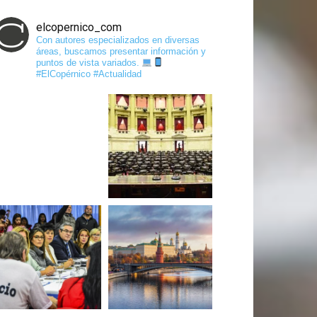
elcopernico_com
Con autores especializados en diversas
áreas, buscamos presentar información y
puntos de vista variados.
#ElCopérnico #Actualidad