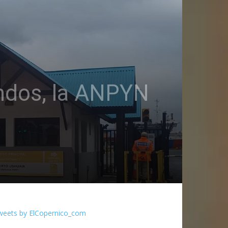
ondos, la ANPYN
weets by ElCopernico_com