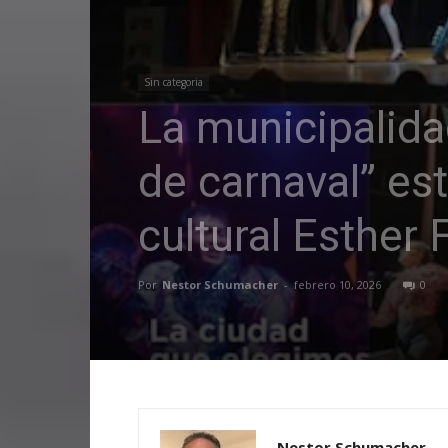
Sin categoria
La municipalidad
de carnaval” es
cultural Esther 
Por
Nestor Schumacher
-
febrero 10, 2026
0
Nestor Schumacher