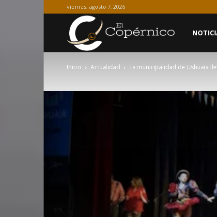
viernes, agosto 7, 2026
El
NOTICI
Inicio
Actualidad
La municipalidad de Ushuaia llev
Copérnico