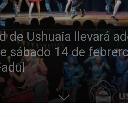
 de Ushuaia llevará ade
te sábado 14 de febrero
Fadul