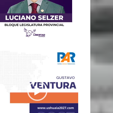
productor
e
deo