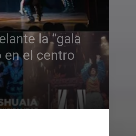
lante la “gala
 en el centro