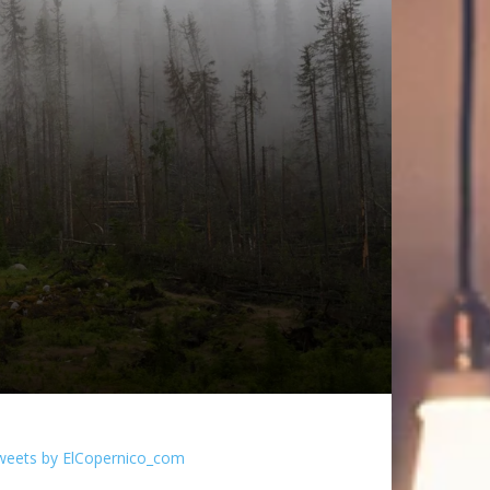
weets by ElCopernico_com