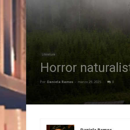
Literatura
Horror naturalis
Por
Daniela Ramos
-
marzo 29, 2025
0
Daniela Ramos