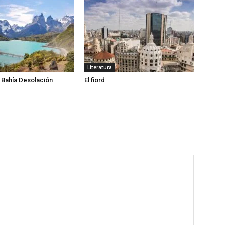
Literatura
 Bahía Desolación
El fiord