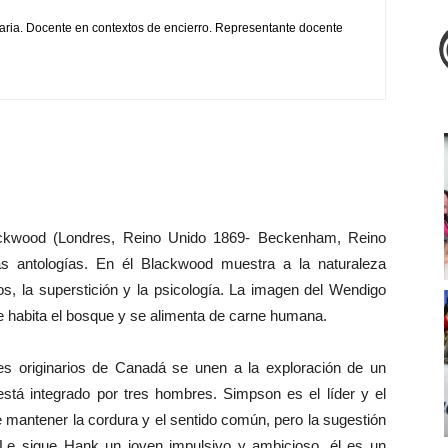
aria. Docente en contextos de encierro. Representante docente
lackwood (Londres, Reino Unido 1869- Beckenham, Reino
s antologías. En él Blackwood muestra a la naturaleza
s, la superstición y la psicología. La imagen del Wendigo
ue habita el bosque y se alimenta de carne humana.
s originarios de Canadá se unen a la exploración de un
 está integrado por tres hombres. Simpson es el líder y el
de mantener la cordura y el sentido común, pero la sugestión
 Le sigue Hank un joven impulsivo y ambicioso, él es un