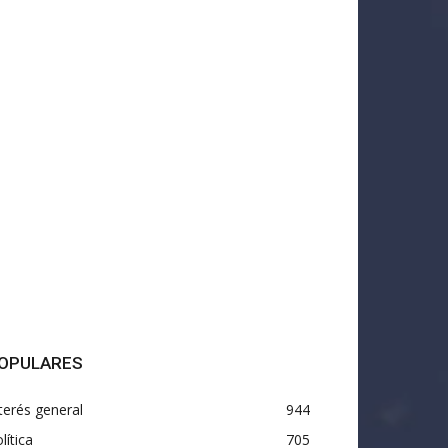
OPULARES
terés general
944
lítica
705