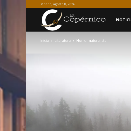
sábado, agosto 8, 2026
El
NOTICI
Inicio
Literatura
Horror naturalista
Copérnico