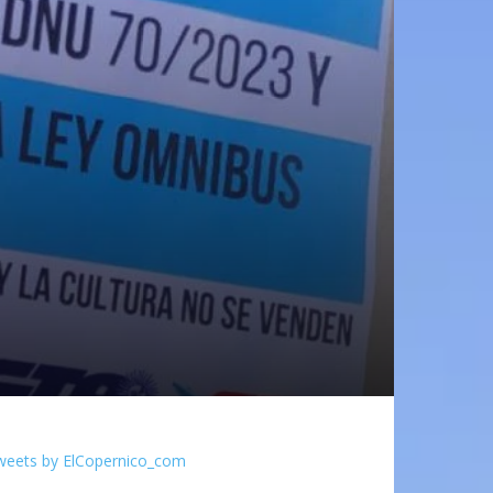
weets by ElCopernico_com