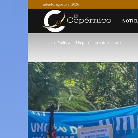
sábado, agosto 8, 2026
El
NOTICI
Inicio
Política
Un paro con sabor a poco
Copérnico