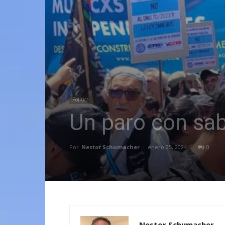
Política
Un paro con sa
Por
Nestor Schumacher
-
enero 25, 2024
0
Nestor Schumacher