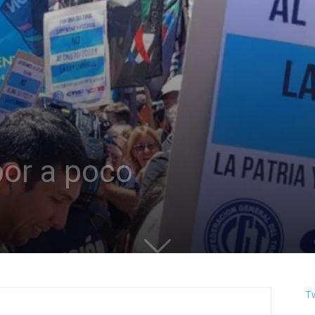
bor a poco
T