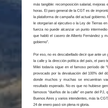
más tangible: recomposición salarial, mejoras e
horas. El paro general de la CGT es de impron
la plataforma de campaña del actual gobierno. 
le otorgarían al ejecutivo o la Ley de Tierras e
fuerza no puede alcanzar un punto intermedio 
que habló el casero de Alberto Fernández y mar
gobierno”.
Por eso, no es descabellado decir que ante un 
la calle y la dirección política del país, el pa
Milei todavía sigue en el famoso período de “l
provocado por la devaluación del 100% del dól
donde muchos y muchas se encuentran vaca
resultado esperado. No es que no hubiese gente
famosos “dueños de la calle” en parte del PJ, 
Buenos Aires y varios intendentes, más la CGT,
24 de enero pasó sin plena ni gloria.