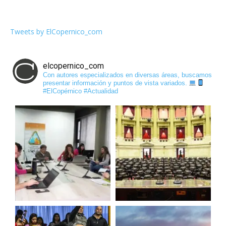
Tweets by ElCopernico_com
elcopernico_com
Con autores especializados en diversas áreas, buscamos
presentar información y puntos de vista variados.
#ElCopérnico #Actualidad