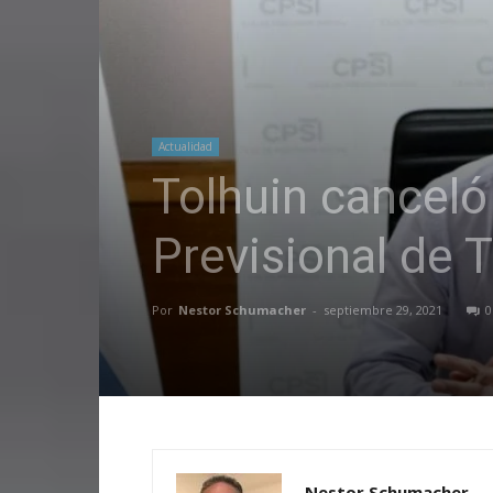
Actualidad
Tolhuin canceló
Previsional de 
Por
Nestor Schumacher
-
septiembre 29, 2021
0
Nestor Schumacher