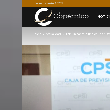
viernes, agosto 7, 2026
El
NOTICI
Inicio
Actualidad
Tolhuin canceló una deuda histór
Copérnico