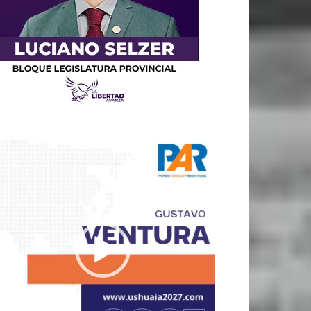
productor
e
deo