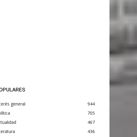
OPULARES
terés general
944
lítica
705
tualidad
467
teratura
436