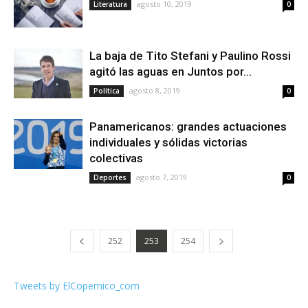
agosto 10, 2019
Literatura
0
La baja de Tito Stefani y Paulino Rossi
agitó las aguas en Juntos por...
agosto 8, 2019
Política
0
Panamericanos: grandes actuaciones
individuales y sólidas victorias
colectivas
agosto 7, 2019
Deportes
0
252
253
254
Tweets by ElCopernico_com