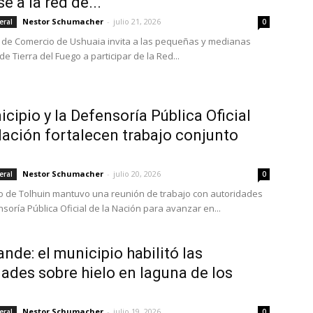
e a la red de...
Nestor Schumacher
-
julio 21, 2026
eral
0
de Comercio de Ushuaia invita a las pequeñas y medianas
 Tierra del Fuego a participar de la Red...
icipio y la Defensoría Pública Oficial
Nación fortalecen trabajo conjunto
Nestor Schumacher
-
julio 20, 2026
eral
0
io de Tolhuin mantuvo una reunión de trabajo con autoridades
soría Pública Oficial de la Nación para avanzar en...
ande: el municipio habilitó las
dades sobre hielo en laguna de los
Nestor Schumacher
-
julio 19, 2026
eral
0