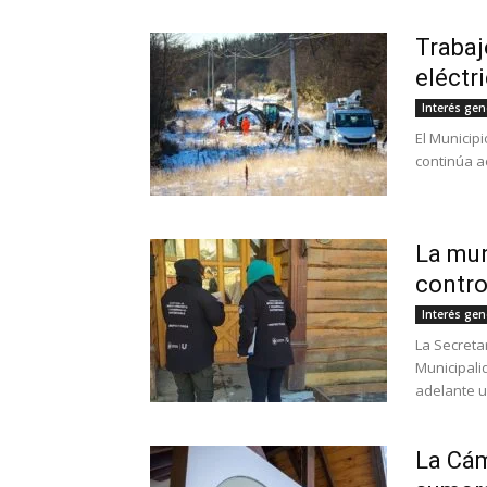
Trabaj
eléctr
Interés gen
El Municipi
continúa a
La mun
contro
Interés gen
La Secretar
Municipali
adelante u
La Cám