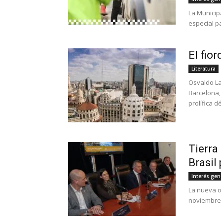
La Municip
especial p
El fior
Literatura
Osvaldo La
Barcelona,
prolífica d
Tierra
Brasil
Interés gen
La nueva o
noviembre 