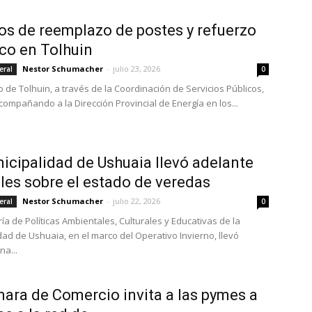
os de reemplazo de postes y refuerzo
ico en Tolhuin
Nestor Schumacher
-
julio 23, 2026
eral
0
o de Tolhuin, a través de la Coordinación de Servicios Públicos,
compañando a la Dirección Provincial de Energía en los...
icipalidad de Ushuaia llevó adelante
les sobre el estado de veredas
Nestor Schumacher
-
julio 22, 2026
eral
0
ía de Políticas Ambientales, Culturales y Educativas de la
dad de Ushuaia, en el marco del Operativo Invierno, llevó
na...
ara de Comercio invita a las pymes a