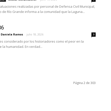
valuaciones realizadas por personal de Defensa Civil Municipal,
io de Río Grande informa a la comunidad que la Laguna...
36
Daniela Ramos
-
julio 18, 2026
0
 es considerado por los historiadores como el peor en la
 la humanidad. En verdad...
Página 2 de 303