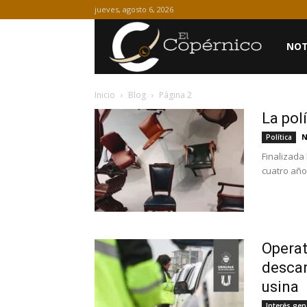
jueves, agosto 6, 2026
NOT
El
Inicio
Blog
Página 2
Copérn
La polí
N
Política
Finalizada
cuatro año
Operat
descar
usina
Interés gen