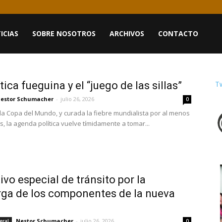
ICIAS
SOBRE NOSOTROS
ARCHIVOS
CONTACTO
ico
tica fueguina y el “juego de las sillas”
T
estor Schumacher
-
julio 26, 2026
0
 la Copa del Mundo, y curada la fiebre mundialista por al menos
s, la agenda política vuelve tímidamente a tomar...
ivo especial de tránsito por la
ga de los componentes de la nueva
Nestor Schumacher
-
julio 26, 2026
eral
0