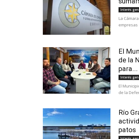
sumars
Interés gen
La Cámara 
empresas de
El Mun
de la 
para...
Interés gen
El Municip
de la Defen
Río Gr
activi
patos
Interés gen