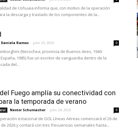
alidad de Ushuaia informa que, con motivo de la operación
ara la descarga y traslado de los componentes de la...
d
Daniela Ramos
-
julio 25, 2026
0
mborghini (Necochea, provincia de Buenos Aires, 1940-
 España, 1985) fue un escritor de vanguardia dentro de la
écada del...
 del Fuego amplía su conectividad con
 para la temporada de verano
Nestor Schumacher
-
julio 24, 2026
eral
0
peración estacional de GOL Líneas Aéreas comenzará el 26 de
de 2026 y contará con tres frecuencias semanales hasta...