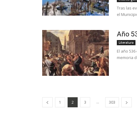
Tras las e
el Municip
Año 5
Literatura
El año 536
memoria de
...
1
2
3
303