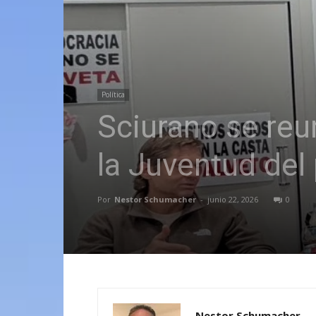
Política
Sciurano se reu
la Juventud del
Por
Nestor Schumacher
-
junio 22, 2026
0
Nestor Schumacher