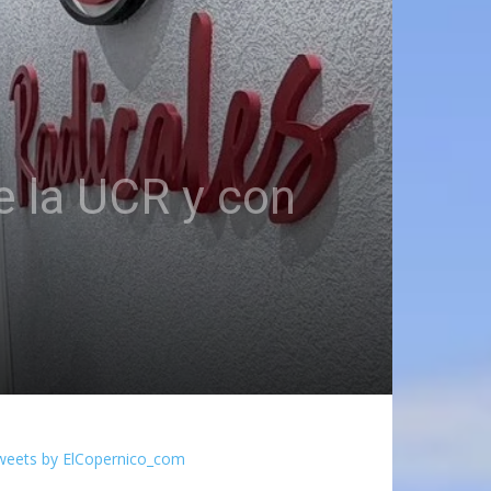
e la UCR y con
weets by ElCopernico_com