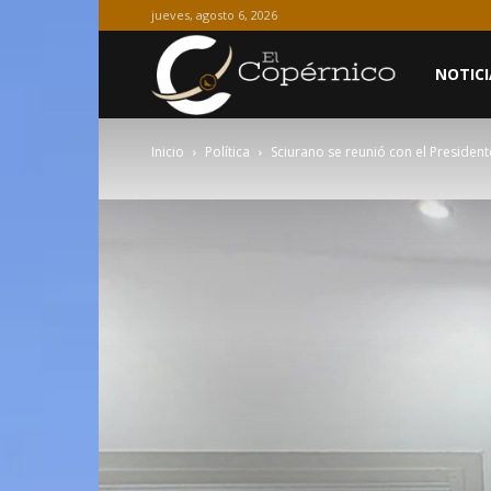
jueves, agosto 6, 2026
El
NOTICI
Inicio
Política
Sciurano se reunió con el Presidente
Copérnico