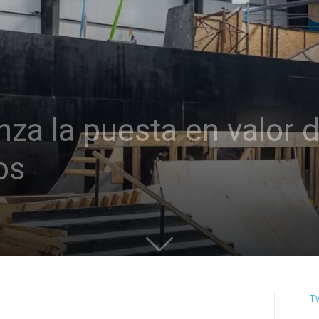
nza la puesta en valor 
os
T