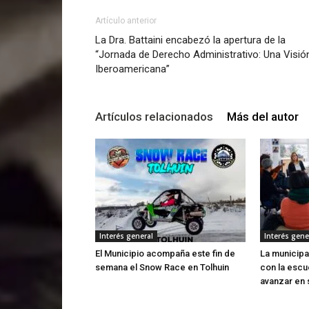
Artículo anterior
La Dra. Battaini encabezó la apertura de la
“Jornada de Derecho Administrativo: Una Visió
Iberoamericana”
Artículos relacionados
Más del autor
Interés general
Interés gene
El Municipio acompaña este fin de
La municipa
semana el Snow Race en Tolhuin
con la escu
avanzar en 