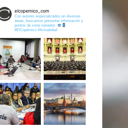
elcopernico_com
Con autores especializados en diversas
áreas, buscamos presentar información y
puntos de vista variados.
#ElCopérnico #Actualidad