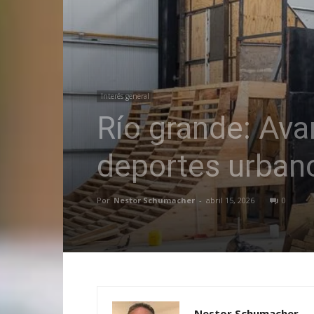
Interés general
Río grande: Ava
deportes urban
Por
Nestor Schumacher
-
abril 15, 2026
0
Nestor Schumacher