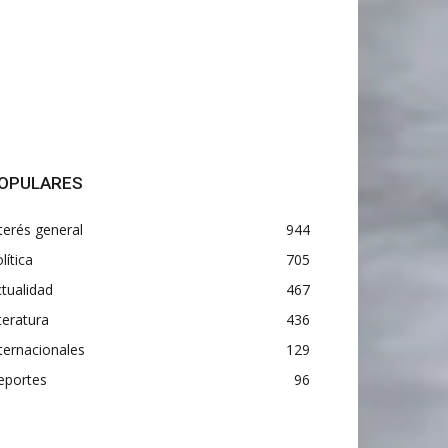
OPULARES
terés general
944
lítica
705
tualidad
467
teratura
436
ternacionales
129
eportes
96