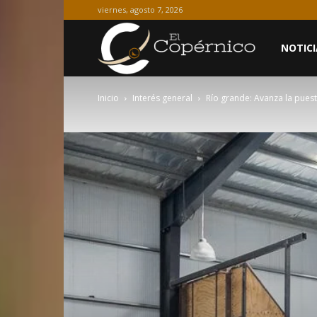
viernes, agosto 7, 2026
El
NOTICI
Inicio
Interés general
Río grande: Avanza la pues
Copérnico