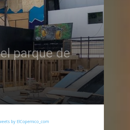
del parque de
weets by ElCopernico_com