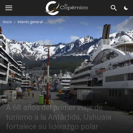
El
Copérnico
Inicio
Interés general
Sin categoria
A 68 años del primer viaje de
turismo a la Antártida, Ushuaia
fortalece su liderazgo polar