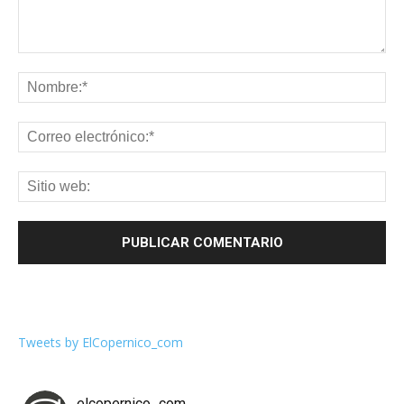
Tweets by ElCopernico_com
elcopernico_com