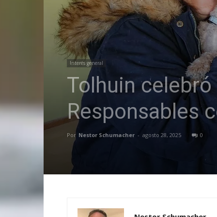
Interés general
Tolhuin celebró
Responsables c
Por
Nestor Schumacher
-
agosto 28, 2025
0
Nestor Schumacher