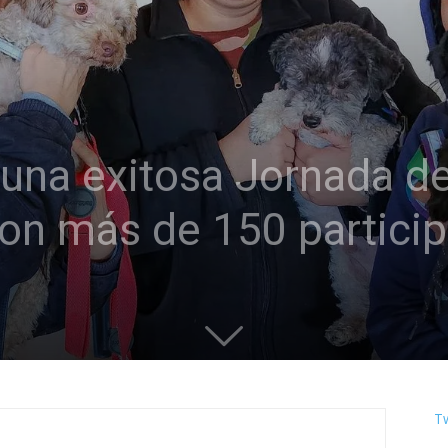
 una exitosa Jornada d
on más de 150 partici
T