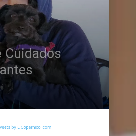
e Cuidados
pantes
weets by ElCopernico_com