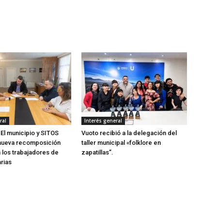
ral
Interés general
 El municipio y SITOS
Vuoto recibió a la delegación del
nueva recomposición
taller municipal «folklore en
a los trabajadores de
zapatillas”.
arias