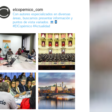
elcopernico_com
Con autores especializados en diversas
áreas, buscamos presentar información y
puntos de vista variados.
#ElCopérnico #Actualidad