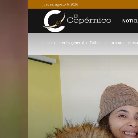
jueves, agosto 6, 2026
El
NOTICI
Inicio
Interés general
Tolhuin celebró una exitos
Copérnico