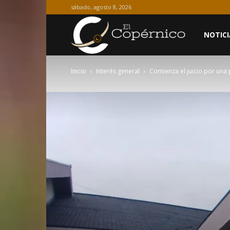
sábado, agosto 8, 2026
El
NOTICI
Inicio
Interés general
Comienza el juicio por una
Copérnico