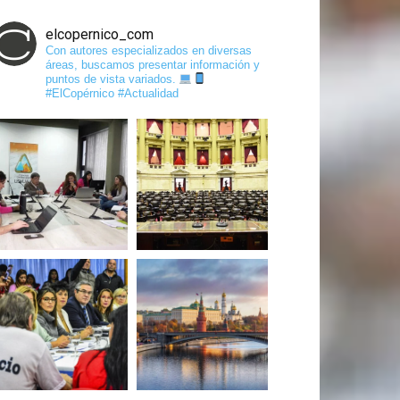
elcopernico_com
Con autores especializados en diversas
áreas, buscamos presentar información y
puntos de vista variados.
#ElCopérnico #Actualidad