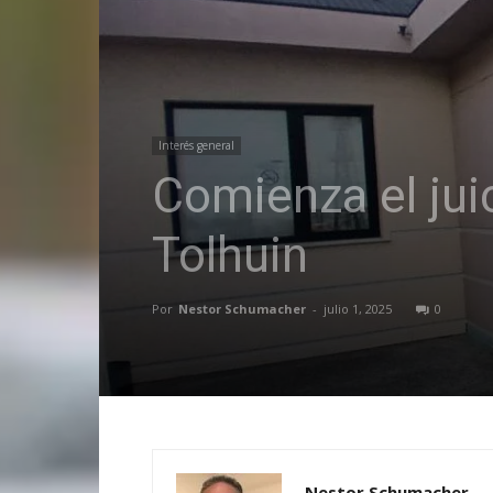
Interés general
Comienza el jui
Tolhuin
Por
Nestor Schumacher
-
julio 1, 2025
0
Nestor Schumacher