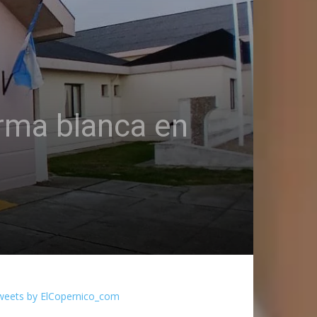
arma blanca en
weets by ElCopernico_com