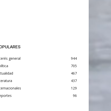
OPULARES
terés general
944
lítica
705
tualidad
467
teratura
437
ternacionales
129
eportes
96