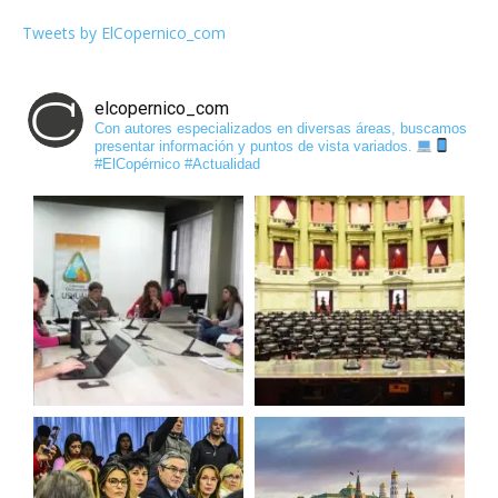
Tweets by ElCopernico_com
elcopernico_com
Con autores especializados en diversas áreas, buscamos
presentar información y puntos de vista variados.
#ElCopérnico #Actualidad