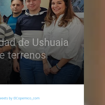
idad de Ushuaia
e terrenos
weets by ElCopernico_com