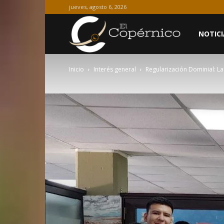
jueves, agosto 6, 2026
El
NOTICI
Inicio
Interés general
Regularización Dominial: L
Copérnico