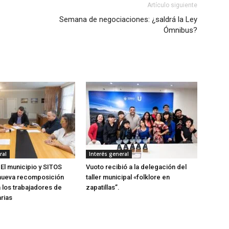
Artículo siguiente
Semana de negociaciones: ¿saldrá la Ley
Ómnibus?
ral
Interés general
 El municipio y SITOS
Vuoto recibió a la delegación del
nueva recomposición
taller municipal «folklore en
a los trabajadores de
zapatillas”.
arias