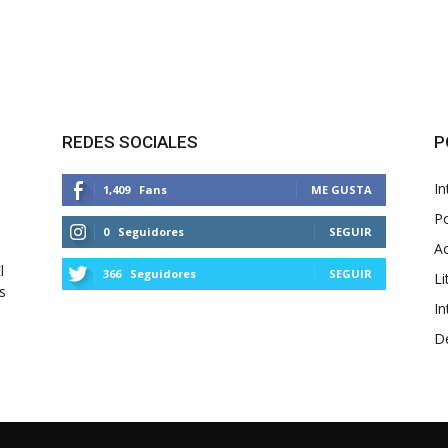
REDES SOCIALES
P
In
1,409
Fans
ME GUSTA
Po
0
Seguidores
SEGUIR
Ac
l
366
Seguidores
SEGUIR
Li
s
In
D