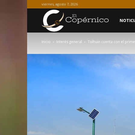
viernes, agosto 7, 2026
El
NOTICI
Inicio
Interés general
Tolhuin cuenta con el prim
Copérnico