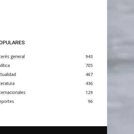
OPULARES
terés general
943
lítica
705
tualidad
467
teratura
436
ternacionales
129
eportes
96