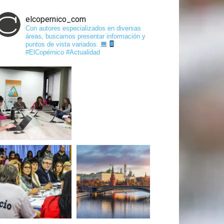
elcopernico_com
Con autores especializados en diversas
áreas, buscamos presentar información y
puntos de vista variados.
#ElCopérnico #Actualidad