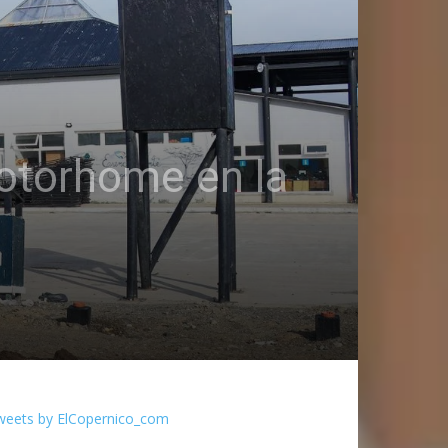
motorhome en la
weets by ElCopernico_com