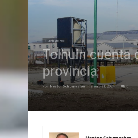
Interés general
Tolhuin cuenta 
provincia
Por
Nestor Schumacher
-
enero 21, 2024
0
Nestor Schumacher