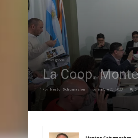
Interés general
La Coop. Monte 
Por
Nestor Schumacher
-
noviembre 23, 2023
0
Nestor Schumacher