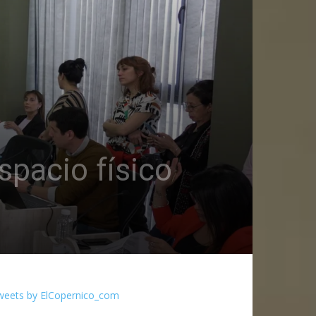
pacio físico
weets by ElCopernico_com