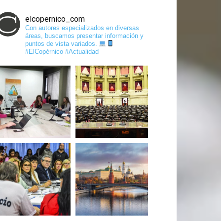
elcopernico_com
Con autores especializados en diversas
áreas, buscamos presentar información y
puntos de vista variados.
#ElCopérnico #Actualidad