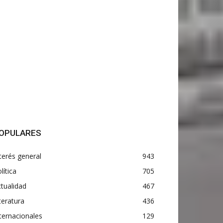
OPULARES
terés general
943
lítica
705
tualidad
467
teratura
436
ternacionales
129