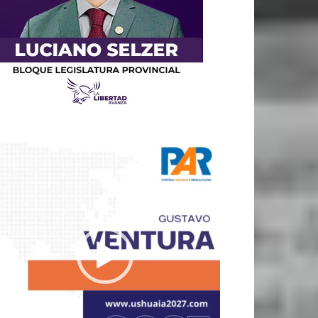
productor
e
deo