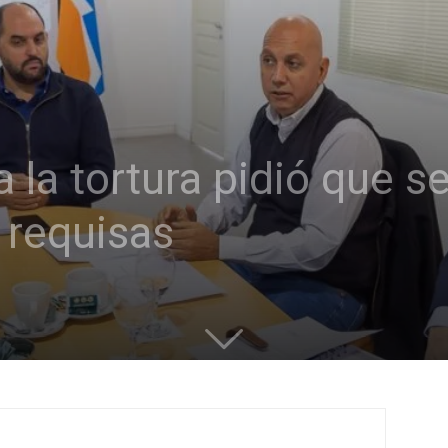
 la tortura pidió que s
 requisas