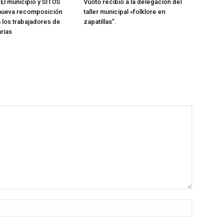
 El municipio y SITOS
Vuoto recibió a la delegación del
nueva recomposición
taller municipal «folklore en
a los trabajadores de
zapatillas”.
arias