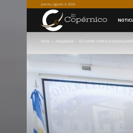
jueves, agosto 6, 2026
El
NOTICI
Inicio
Actualidad
El Comité contra la tortura pid
Copérnico