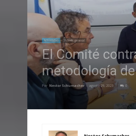
Actualidad
Interés general
El Comité contra
metodología de
Por
Nestor Schumacher
-
agosto 29, 2023
0
Nestor Schumacher