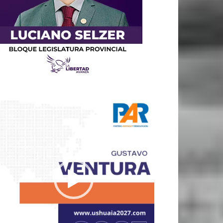
productor
e
deo