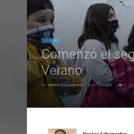
Actualidad
Comenzó el seg
Verano
Por
Nestor Schumacher
-
febrero 2, 2022
0
Nestor Schumacher