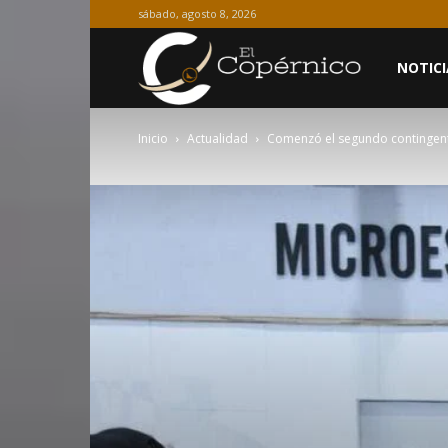
sábado, agosto 8, 2026
El
NOTICI
Inicio
Actualidad
Comenzó el segundo contingent
Copérnico