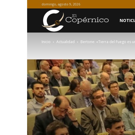
domingo, agosto 9, 2026
El
NOTICI
Inicio
Actualidad
Bertone: «Tierra del Fuego es u
Copérnico