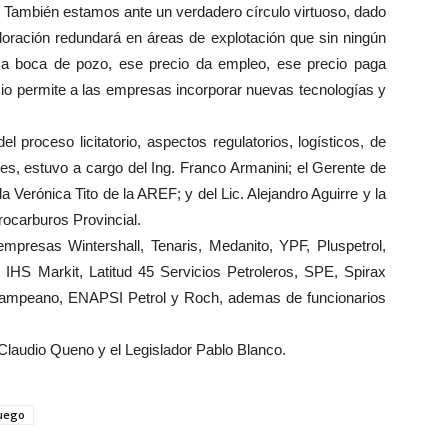
. También estamos ante un verdadero círculo virtuoso, dado
loración redundará en áreas de explotación que sin ningún
a a boca de pozo, ese precio da empleo, ese precio paga
cio permite a las empresas incorporar nuevas tecnologías y
l proceso licitatorio, aspectos regulatorios, logísticos, de
les, estuvo a cargo del Ing. Franco Armanini; el Gerente de
 Verónica Tito de la AREF; y del Lic. Alejandro Aguirre y la
ocarburos Provincial.
empresas Wintershall, Tenaris, Medanito, YPF, Pluspetrol,
 IHS Markit, Latitud 45 Servicios Petroleros, SPE, Spirax
ampeano, ENAPSI Petrol y Roch, ademas de funcionarios
, Claudio Queno y el Legislador Pablo Blanco.
Fuego