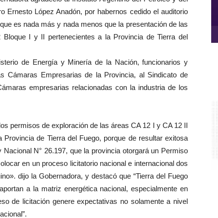
ero Ernesto López Anadón, por habernos cedido el auditorio
o que es nada más y nada menos que la presentación de las
 Bloque I y II pertenecientes a la Provincia de Tierra del
isterio de Energía y Minería de la Nación, funcionarios y
 las Cámaras Empresarias de la Provincia, al Sindicato de
Cámaras empresarias relacionadas con la industria de los
Re
d
ví
e los permisos de exploración de las áreas CA 12 I y CA 12 II
a Provincia de Tierra del Fuego, porque de resultar exitosa
y Nacional N° 26.197, que la provincia otorgará un Permiso
locar en un proceso licitatorio nacional e internacional dos
ino». dijo la Gobernadora, y destacó que “Tierra del Fuego
aportan a la matriz energética nacional, especialmente en
so de licitación genere expectativas no solamente a nivel
acional”.