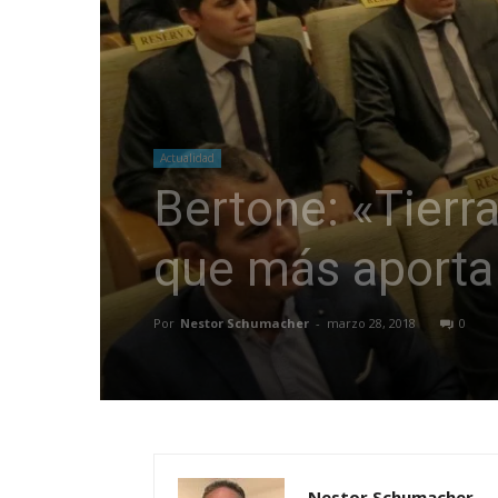
Actualidad
Bertone: «Tierr
que más aporta 
Por
Nestor Schumacher
-
marzo 28, 2018
0
Nestor Schumacher