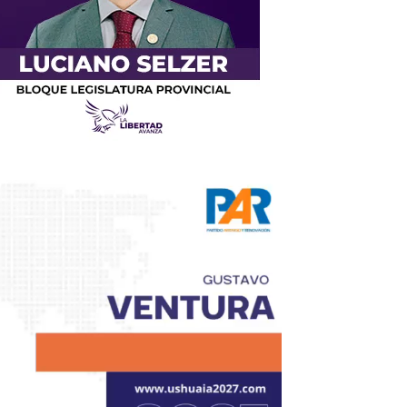
productor
e
deo